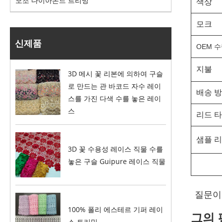
모조 다이아몬드 트리밍
색상
모크
신제품
OEM 수
지불
3D 메시 꽃 리본에 의하여 구슬
로 만드는 관 바코드 자수 레이
배송 
스를 가진 다색 수를 놓은 레이
스
리드 
샘플 
3D 꽃 수용성 레이스 직물 수를
놓은 구슬 Guipure 레이스 직물
질문이 
100% 폴리 에스테르 기퍼 레이
그의 
스 트리밍