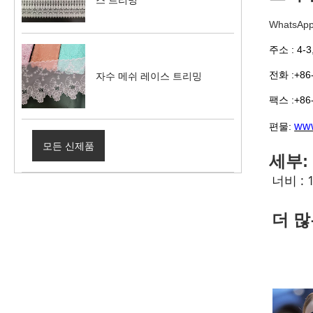
WhatsApp
주소 : 4-3,
전화 :+86
자수 메쉬 레이스 트리밍
팩스 :+86
www
편물:
모든 신제품
세부:
너비 : 
더 많