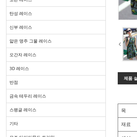
탄성 레이스
신부 레이스
얇은 명주 그물 레이스
오간자 레이스
3D 레이스
제품 
반점
금속 테두리 레이스
스팽글 레이스
목
기타
재료