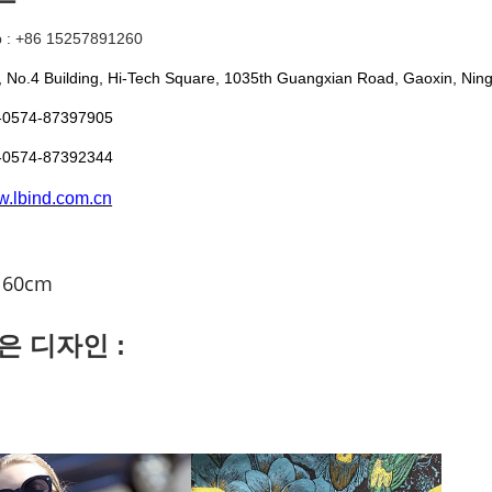
 : +86 15257891260
 No.4 Building, Hi-Tech Square, 1035th Guangxian Road, Gaoxin, Nin
-0574-87397905
-0574-87392344
.lbind.com.cn
160cm
은 디자인 :