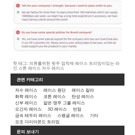
핫 태그: 의류를위한 뒷주 접착제 레이스 트리밍이있는 라
인 스톤 레이스 자수 레이스
관련 카테고리
자수 레이스
레이스 원단
레이스 칼라
화학 레이스
코튼 레이스
탄성 레이스
신부 레이스
얇은 명주 그물 레이스
오간자 레이스
3D 레이스
반점
금속 테두리 레이스
스팽글 레이스
기타
모조 다이아몬드 트리밍
문의 보내기