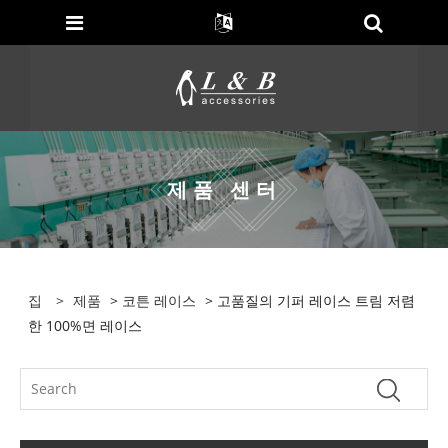
제품 센터
집
>
제품
>
코튼 레이스
> 고품질의 기퍼 레이스 트림 저렴
한 100%면 레이스