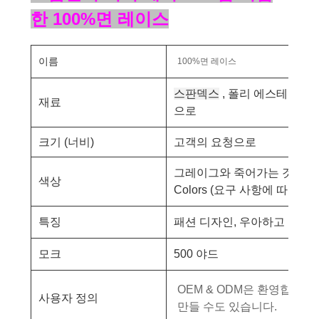
한 100%면 레이스
이름
100%면 레이스
스판덱스
, 폴리 에스테르, 
재료
으로
크기 (너비)
고객의 요청으로
그레이그와 죽어가는 것을 
색상
Colors
(요구 사항에 따라 색
특징
패션 디자인, 우아하고 넓은 
모크
500 야드
OEM & ODM은 환영합니다
,
사용자 정의
만들 수도 있습니다.