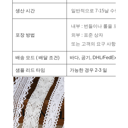
생산 시간
일반적으로 7-1
5
날
수량에 
내부 : 번들이나 롤을 포장하
포장 방법
외부 : 표준 상자
또는 고객의 요구 사항으로
배송 모드 (
배달 조건)
바다, 공기, DHL/FedEx/UP
샘플 리드 타임
가능한 경우 2-3 일