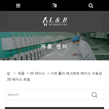
제품 센터
집
>
제품
>
3D 레이스
> 기퍼 폴리 에스테르 레이스 수용성
3D 레이스 트림