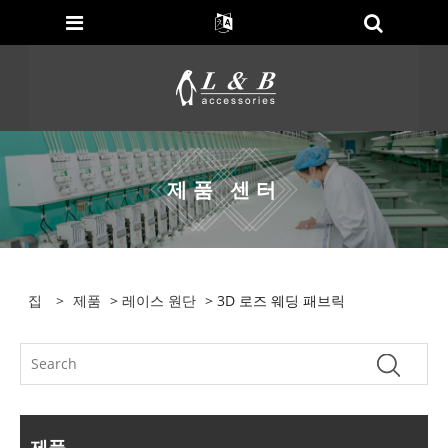
제품 센터
집
>
제품
>
레이스 원단
> 3D 로즈 웨딩 패브릭
제품